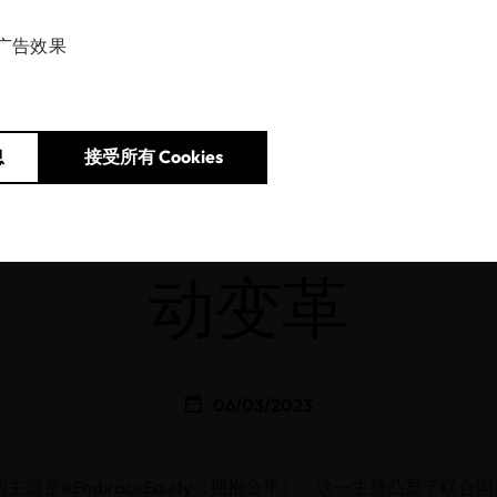
广告效果
Home
新闻中心
OEKO-TEX®庆祝女性推动变革
息
接受所有 Cookies
KO-TEX®庆祝
动变革
06/03/2023
主题是#EmbraceEquity（拥抱公平）。这一主题凸显了联合