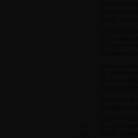
展目标 (SDG
OEKO-TEX
业发展，而我们
纺织和皮革行业
说，大多数服装
为了改变这种不平
和可持续性的同时
Kanza Furr
间，她对环境恢
STeP认证几
织行业中可能对
在进行纺织厂审核
女性赋权无疑正
OEKO-TEX®
分享
构，在全球范围
感受到，越来越