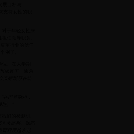
发展目标与
化来支持女性的职
，对于年轻女性来
性担任领导职务。
和皮革行业的信任
三个例子。
学士学位。在大学期
想成真了，因为
会实际观察在纺
。
“在巴基斯坦，
经理。”
责审核我们的检测机
都非常高兴。我能
教育程度越来越