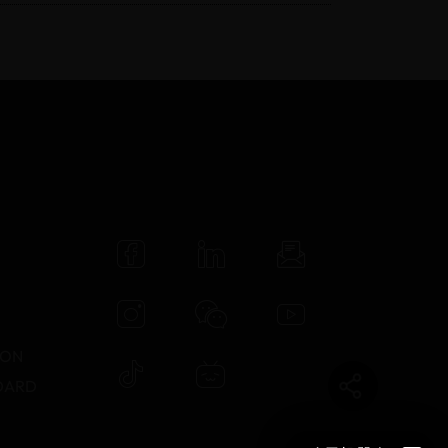
N
TON
DARD