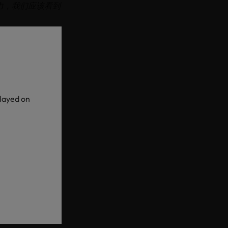
力，我们应该看到
sa的心。这位熟练
喜欢纺织品和服
国出差之后，我意
。我希望利用自己
played on
klima表示：
“女
己的事业，这是非
已成为纺织行业的
与消除贫困、良好
密切相关。因此，
平等，无论是作为