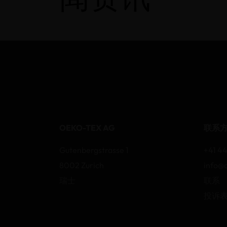
OEKO-TEX AG
联系
Gutenbergstrasse 1
+41 44
8002 Zurich
info@
瑞士
联系
投诉