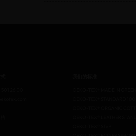
方式
我们的标准
 501 26 00
OEKO-TEX® MADE IN GREE
oekotex.com
OEKO-TEX® STANDARD 100
OEKO-TEX® ORGANIC COT
表格
OEKO-TEX® LEATHER STAN
OEKO-TEX® STeP
OEKO-TEX® ECO PASSPORT