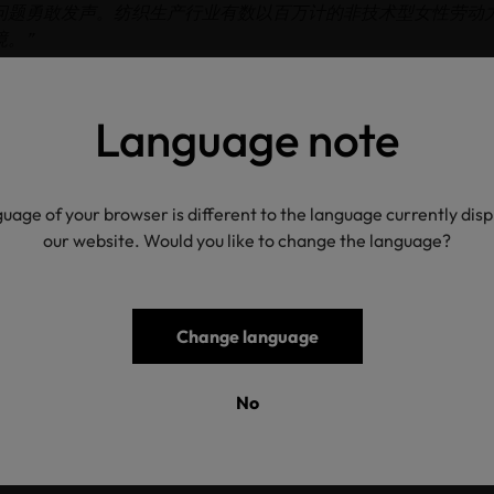
问题勇敢发声。纺织生产行业有数以百万计的非技术型女性劳动
境。”
的棉花、染色车间，这些纺织生产工厂的声音和气味温暖着Eli
得硕士学位后，从裁剪和缝制工作转向了整个纺织产业链。
“我
Language note
织行业面临着许多挑战。在去往巴基斯坦和孟加拉国等纺织生产
么幸运。廉价制造业给女性劳动力带来了巨大的环境和社会代价
个行业变得更好。”
uage of your browser is different to the language currently dis
tun是Hohenstein 孟加拉总经理。关于她所在国家的女性赋权问题，A
our website. Would you like to change the language?
行业，并且认为除了男性之外，女性也可以将这份工作发展成自
别是在过去的10年里，女性开始走上领导岗位。在孟加拉，女性
Change language
Equity拥抱公平中的“公平”既包括公正，也包括主要资源。性别平等
优质教育、体面工作和经济增长，以及和平、正义和强大的机构
No
上在支持我们所有人。在OEKO-TEX®，我们将继续追求性别
先的认证机构，致力于实现所有这些目标。