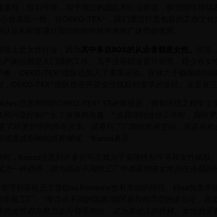
) 的重要性：性别平等。对于我们的团队和行业而言，联合国可持续
®的核心价值观一致。在OEKO-TEX®，我们通过打造包容的工作文
的认证和标签通过我们的合作伙伴来推广这些价值观。
称得上是女性行业，因为
其中多达80%的从业者都是女性。
但是
生产岗位都是入门级的工作，几乎没有职业晋升前景。很少有女
衡，OEKO-TEX®团队也加入了变革运动。在致力于确保纺织
，OEKO-TEX®团队也在开辟女性赋权和变革的途径。这里有
okh是Aitex 巴基斯坦的OEKO-TEX® STeP审核员，拥有环境工程
复和污染控制产生了浓厚的兴趣。“
当我得到这份工作时，我的梦
乎覆盖了环境管理的所有分支。我看到了广阔的发展空间，而且有机
环境造成影响的所有领域。”
Kanza表示。
时，Kanza注意到许多公司正致力于实现性别平等和女性赋权
成为一种趋势，因为我在不同的工厂中都看到有女性担任合规副
质量管理和审核员主管Elisa Rimmele也有类似的经历。Elisa负
内审核工厂。
“每当在不同的国家/地区看到领导层的多元化，我
多的女性都在努力走向领导岗位，成为其他人的榜样。女性的受