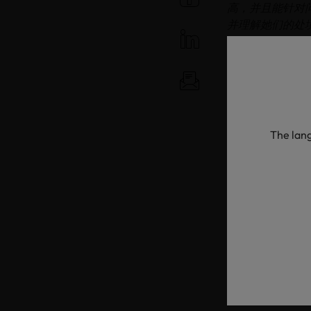
高，并且能针对
并理解她们的处
织布机、准备纺制
的女裁缝师在获
装，但也知道纺
识到了自己是多
的影响力，让这
The lang
Aklima Kha
性愿意从事纺织
常好的迹象，特
核心劳动力。”
#Embrace
的健康和福祉、
这一明智主题实际
雇主还是作为领