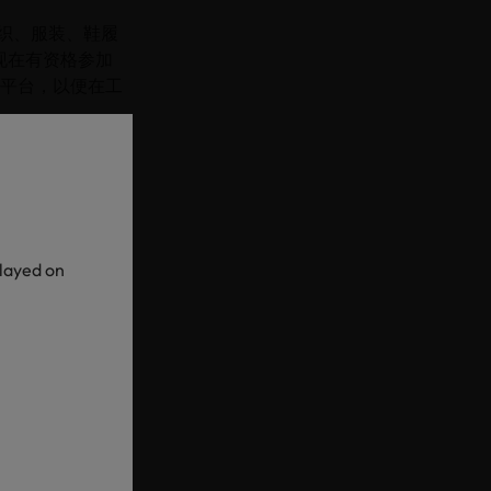
纺织、服装、鞋履
者现在有资格参加
商平台，以便在工
织和皮革应用中的特
生产并广泛使用的
。此次扩大范围旨
played on
收的大宗化学品将
TEX®认为，生物
越大。经认证的表
®机构或经认可的
。