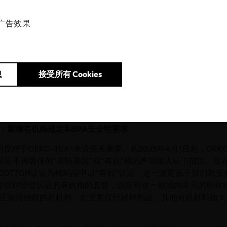
广告效果
建立信任一直是OEKO-TEX®的使命。鉴于信任源于始终如一的
照最新的科学研究发现和法律环境变化，发布了更新后的认证检测
变化包括：通过OEKO-TEX® ORGANIC COTTON加强有
MADE IN GREEN认证范围，在OEKO-TEX® STANDARD 100
息
接受所有 Cookies
-TEX® LEATHER STANDARD中对皮革供应链提出更严格的
 ECO PASSPORT中新增了大宗化学品和生物降解性验证。修订
4月1日生效。
100：新增有机棉规定和BPA安全性要求
对于OEKO-TEX®来说至关重要。从2025年4月1日起，OEKO-
100认证不再将任何“非转基因”或“有机”棉的声明纳入证书范围。现
NIC COTTON认证为棉制品申请“有机”认证。这一决定源于我们
加强对经过认证的有机棉的监督，以应对这一领域内常见的欺诈行为
证真正值得信赖的有机棉。此变更仅针对棉制品，其他有机材料如