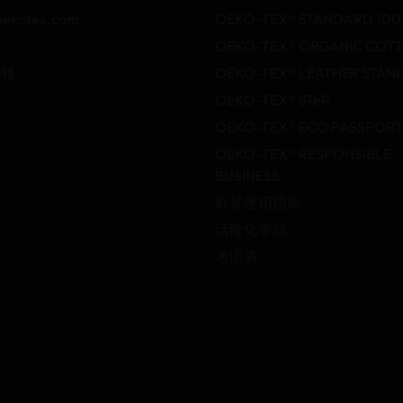
oekotex.com
OEKO-TEX® STANDARD 100
OEKO-TEX® ORGANIC COT
表格
OEKO-TEX® LEATHER STAN
OEKO-TEX® STeP
OEKO-TEX® ECO PASSPORT
OEKO-TEX® RESPONSIBLE
BUSINESS
标签使用指南
活性化学品
术语表