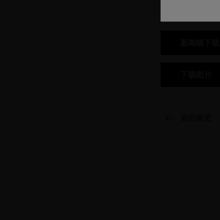
此外，OEKO-
接
报名参会。
新闻稿下载
下载图片
返回概览