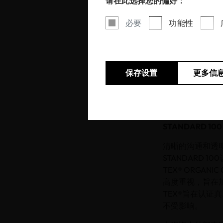
请在此选择您的偏好：
必要
功能性
在纺织和皮革行业
TEX®协会参
求。此次更新的主要
入OEKO-TEX® 
保存设置
更多信
量值，并在OEKO
OEKO-TEX®
束后，于2025年
STANDARD 
清晰的沟通和透明度
STANDARD 
TEX® ORGA
高度重视，旨在
TEX®旨在认
不受影响。