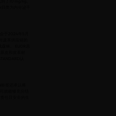
了10 mg/kg。
A归类为内分泌干
于2024年5月
针对皮革供应链的
林。 EUDR原
的原皮和皮革材
TANDARD认
REEN标签还承认将
的公司就能够充分结
负责任且安全的生