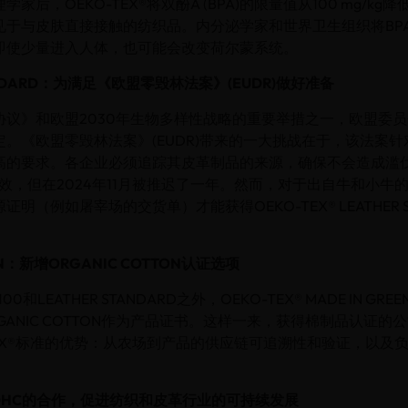
后，OEKO-TEX®将双酚A (BPA)的限量值从100 mg/kg降低到
见于与皮肤直接接触的纺织品。内分泌学家和世界卫生组织将BP
即使少量进入人体，也可能会改变荷尔蒙系统。
TANDARD：为满足《欧盟零毁林法案》(EUDR)做好准备
议》和欧盟2030年生物多样性战略的重要举措之一，欧盟委员会
。《欧盟零毁林法案》(EUDR)带来的一大挑战在于，该法案
高的要求。各企业必须追踪其皮革制品的来源，确保不会造成滥伐森
生效，但在2024年11月被推迟了一年。然而，对于出自牛和小牛
明（例如屠宰场的交货单）才能获得OEKO-TEX® LEATHER S
EEN：新增ORGANIC COTTON认证选项
100和LEATHER STANDARD之外，OEKO-TEX® MADE IN G
 ORGANIC COTTON作为产品证书。这样一来，获得棉制品认证
TEX®标准的优势：从农场到产品的供应链可追溯性和验证，以及
ZDHC的合作，促进纺织和皮革行业的可持续发展