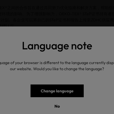
O-TEX®之间的合作旨在通过共同努力优化指南和解决方案，帮助
环境的影响。为了增强影响力，OEKO-TEX® STeP证书持有
放计划。各企业可以将自己的STeP证书和报告上传至ZDHC供应
获得认可。
ORT：扩大认证范围，关注生物降解性
Language note
EKO-TEX® ECO PASSPORT将扩大认证范围，不再仅限于纺
涵盖大宗和维护化学品。大宗化学品是在供应链初始阶段被大量
入认证范围将有助于进一步扩大对纺织和皮革行业的监控覆盖面
uage of your browser is different to the language currently dis
物质，保障工人的安全，同时优先考虑环境保护。此外，二次回
our website. Would you like to change the language?
测，以确保质量。
PORT客户将有机会在证书上重点展示其化学品的生物降解性。OEKO-
皮革行业可持续生产的重要因素，在供应链中越早实施，影响就
Change language
或络合剂必须提供生物降解性证明，这一认证可由OEKO-TEX
。这些类别中现有的已认证产品将享有一年过渡期，以完成适配
No
X®标准2025年新规定的详细信息，请访问
链接
。