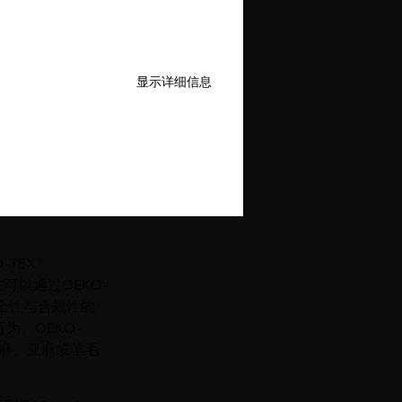
高标准，OEKO-
显示详细信息
标准、限量值和要
机棉认证，并将其纳
中实施更严格的BPA限
透明度要求。此外，
后的标准将在过渡期结
TEX®
在可以通过OEKO-
对安全性与合规性的
。OEKO-
大麻、亚麻或羊毛