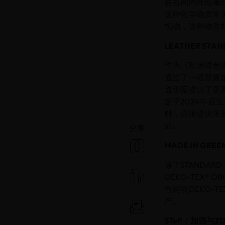
在咨询内外部毒理学家
这种化学物质常
扰物，这种物质
LEATHER S
作为《欧洲绿色协
通过了一项新规定
透明度提出了更
定于2024年底
料，必须提供来源证
证。
分享
MADE IN GR
除了STANDARD 
OEKO-TEX®
合两项OEKO-
产。
STeP：加强与