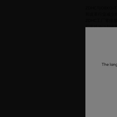
ZDHC与OEK
和皮革行业减少对
ZDHC工厂零排
厂零排放计划中
ECO PASSP
从2025年起，O
定化学品，还将
化学品，将其纳
The lang
在尽早淘汰有害
接受更频繁的检
ECO PASS
降解性是纺织和
面活性剂、柔软剂
第三方进行检测
有关OEKO-TE