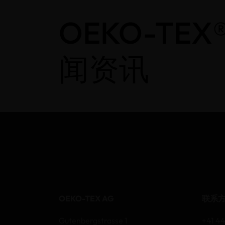
OEKO-TEX
闻资讯
OEKO-TEX AG
联系
Gutenbergstrasse 1
+41 44