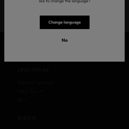
like to change the language?
提交
Change language
No
OEKO-TEX AG
Gutenbergstrasse 1
8002 Zurich
瑞士
联系方式