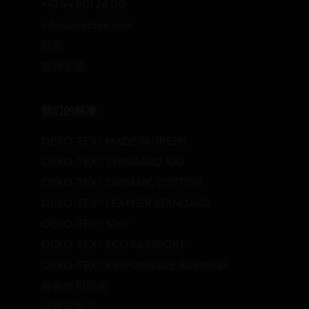
+41 44 501 26 00
info@oekotex.com
联系
投诉表格
我们的标准
OEKO-TEX® MADE IN GREEN
OEKO-TEX® STANDARD 100
OEKO-TEX® ORGANIC COTTON
OEKO-TEX® LEATHER STANDARD
OEKO-TEX® STeP
OEKO-TEX® ECO PASSPORT
OEKO-TEX® RESPONSIBLE BUSINESS
标签使用指南
活性化学品