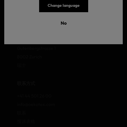
Change language
No
OEKO-TEX AG
Gutenbergstrasse 1
8002 Zurich
瑞士
联系方式
+41 44 501 26 00
info@oekotex.com
联系
投诉表格