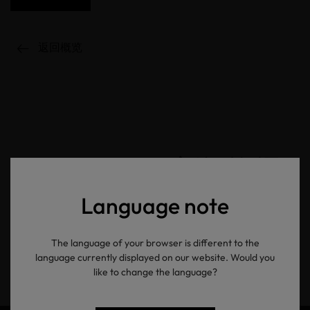
返回概览
OEKO-TEX® 新闻资讯
Language note
电子邮箱地址
The language of your browser is different to the
提交
language currently displayed on our website. Would you
like to change the language?