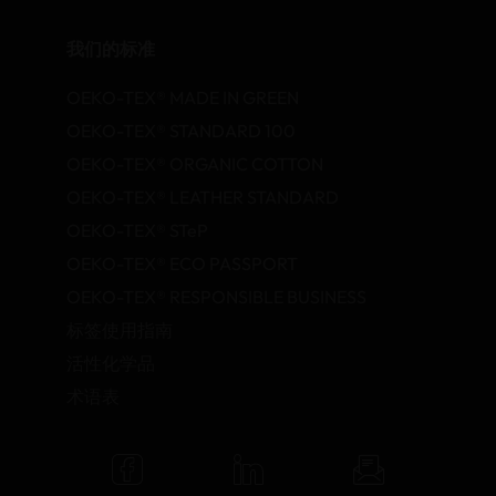
我们的标准
OEKO-TEX® MADE IN GREEN
OEKO-TEX® STANDARD 100
OEKO-TEX® ORGANIC COTTON
OEKO-TEX® LEATHER STANDARD
OEKO-TEX® STeP
OEKO-TEX® ECO PASSPORT
OEKO-TEX® RESPONSIBLE BUSINESS
标签使用指南
活性化学品
术语表