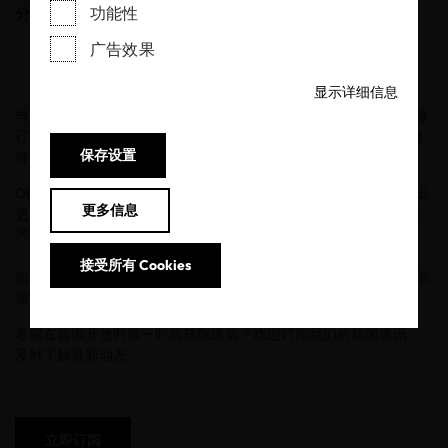
分享
功能性
广告效果
显示详细信息
每两年，OEKO-TEX®都会邀请所有利益相关方参与标准的制定与修
订过程，共同推动标准体系的持续完善。本轮
利益相关方公众咨询
保存设置
将于
2026年7月13日至9月14日
正式开放。
OEKO-TEX®始终致力于开发能够支持消费者、品牌商和零售商做出
更多信息
更明智采购决策的认证与标签，同时改善行业利益相关方所处的生
产与经营环境，并为保护我们的地球贡献力量。
接受所有 Cookies
您的参与和宝贵意见，将为OEKO-TEX®标准及服务的未来发展提供
重要参考，助力我们持续提升标准体系，更好地回应行业需求。
希望在咨询开放时第一时间获取通知？欢迎订阅我们的新闻通讯，
及时了解最新动态。
立即订阅