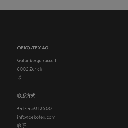
OEKO-TEX AG
Gutenbergstrasse 1
8002 Zurich
瑞士
联系方式
+41 44 501 26 00
info@oekotex.com
联系