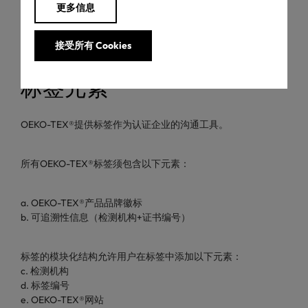
更多信息
航到特定部分。
接受所有 Cookies
标签元素
OEKO-TEX®提供标签作为认证企业的沟通工具。
所有OEKO-TEX®标签须包含以下元素：
a. OEKO-TEX®产品品牌徽标
b. 可追溯性信息（检测机构+证书编号）
标签的模块化结构允许用户在标签中添加以下元素：
c. 检测机构
d. 标签编号
e. OEKO-TEX®网站