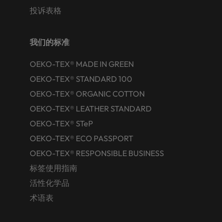
投诉表格
我们的标准
OEKO-TEX® MADE IN GREEN
OEKO-TEX® STANDARD 100
OEKO-TEX® ORGANIC COTTON
OEKO-TEX® LEATHER STANDARD
OEKO-TEX® STeP
OEKO-TEX® ECO PASSPORT
OEKO-TEX® RESPONSIBLE BUSINESS
标签使用指南
活性化学品
术语表