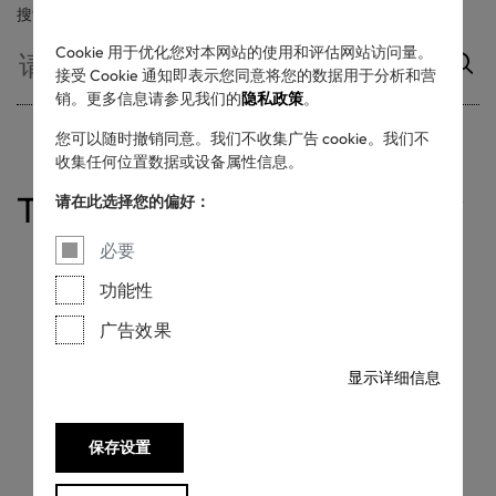
搜索
Cookie 用于优化您对本网站的使用和评估网站访问量。
接受 Cookie 通知即表示您同意将您的数据用于分析和营
销。更多信息请参见我们的
隐私政策
。
您可以随时撤销同意。我们不收集广告 cookie。我们不
收集任何位置数据或设备属性信息。
Table of contents
请在此选择您的偏好：
标签元素
标签布局
最小尺寸
留白区+放置
颜色选择
色号
必要
功能性
在本节中，您可以找到有关
广告效果
RESPONSIBLE BUSINESS
显示详细信息
标签所有变体的详细信息，
包括尺寸、留白区域、放置
保存设置
规则等。请使用左侧菜单导