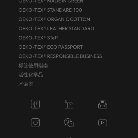
OEKO-TEX® MADE IN GREEN
OEKO-TEX® STANDARD 100
OEKO-TEX® ORGANIC COTTON
OEKO-TEX® LEATHER STANDARD
OEKO-TEX® STeP
OEKO-TEX® ECO PASSPORT
OEKO-TEX® RESPONSIBLE BUSINESS
标签使用指南
活性化学品
术语表