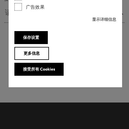
广告效果
显示详细信息
保存设置
下载标签
更多信息
下载标签
接受所有 Cookies
您想下载您的标签吗？请前往
myOEKO-TEX®
中的标签
编辑器。