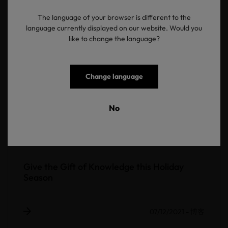
The language of your browser is different to the
language currently displayed on our website. Would you
like to change the language?
Change language
No
Give the Gift of Knowledge this Holiday
Season
07/12/2021
-
博客