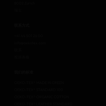
8002 Zurich
瑞士
联系方式
+41 44 501 26 00
info@oekotex.com
联系
投诉表格
我们的标准
OEKO-TEX® MADE IN GREEN
OEKO-TEX® STANDARD 100
OEKO-TEX® ORGANIC COTTON
OEKO-TEX® LEATHER STANDARD