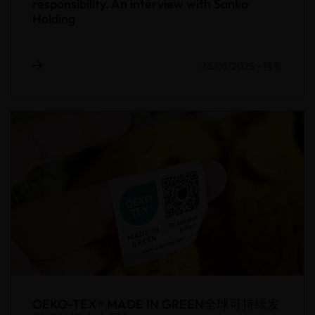
responsibility. An interview with Sanko
Holding
26/05/2025
-
博客
OEKO-TEX® MADE IN GREEN全球可持续发