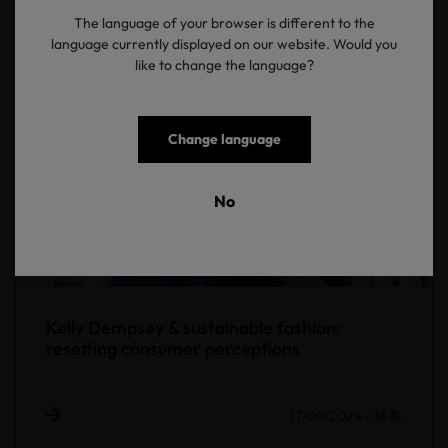
The language of your browser is different to the
language currently displayed on our website. Would you
like to change the language?
Change language
No
Kelly Dempsey & sustainable fashion:
resetting consumer perceptions
17/09/2024
-
博客