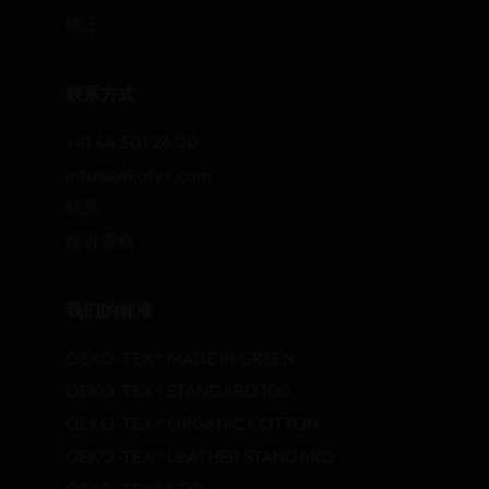
瑞士
联系方式
+41 44 501 26 00
info@oekotex.com
联系
投诉表格
我们的标准
OEKO-TEX® MADE IN GREEN
OEKO-TEX® STANDARD 100
OEKO-TEX® ORGANIC COTTON
OEKO-TEX® LEATHER STANDARD