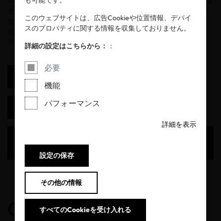
も可能です。
100(スタンダード100)の適用範囲（繊維製品）以外のものを指しま
す。認証取得の前提条件として、対象製品には多くの繊維材料が
このウェブサイトは、広告Cookieや位置情報、デバイ
含まれている必要があります（例：バッグ、スーツケース、傘、
スのプロパティに関する情報を収集しておりません。
玩具など）。この繊維材料はSTANDARD 100(スタンダード100)に
準じて、分析試験を行うことができます。
詳細の設定はこちらから：
：
必要
特殊品に関する要求事項の詳細を確認する
機能
パフォーマンス
認証を申請する
詳細を表示
OEKO-TEX® STANDARD 100(エコテックス®スタンダー
ド100)についてもっと知る
設定の保存
その他の情報
OEKO-TEX®
すべてのCookieを受け入れる