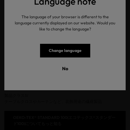
Language note
ご要望があれば、製品クラスⅡ/Ⅲ/Ⅳ対象製品でも、規制がより厳
しい試験での認証により、最高レベル クラスⅠまでの安全性を謳
The language of your browser is different to the
うことも可能です（各要求事項を満たす場合）。
language currently displayed on our website. Would you
例えば製品クラスⅣの製品でも、任意の製品クラスⅠ/Ⅱ/Ⅲそれぞ
like to change the language?
れの要求事項に従って認証を受けることが可能です。
製品クラスⅠ
乳幼児用繊維製品 - 最も厳しい要求事項と規制値。
Change language
製品クラスⅡ
ベッドリネンや下着など、肌との接触が多い繊維製品。
No
製品クラスⅢ
上着やアウトドア用品など、肌に直接触れにくい繊維製品。
製品クラスⅣ
テーブルクロスやカーテンなど、装飾用途の繊維製品
OEKO-TEX® STANDARD 100(エコテックス®スタンダー
ド100)についてもっと知る