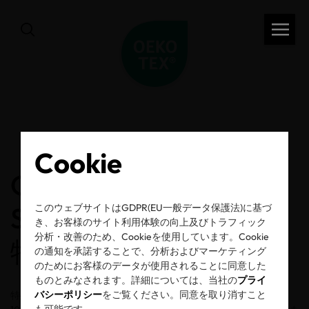
戻る
Cookie
OEKO-TEX®
STANDARD 100
このウェブサイトはGDPR(EU一般データ保護法)に基づ
き、お客様のサイト利用体験の向上及びトラフィック
分析・改善のため、Cookieを使用しています。Cookie
特殊製品
の通知を承諾することで、分析およびマーケティング
のためにお客様のデータが使用されることに同意した
ものとみなされます。詳細については、当社の
プライ
バシーポリシー
をご覧ください。同意を取り消すこと
特殊製品とは、市場で販売される最終製品のうち、STANDARD