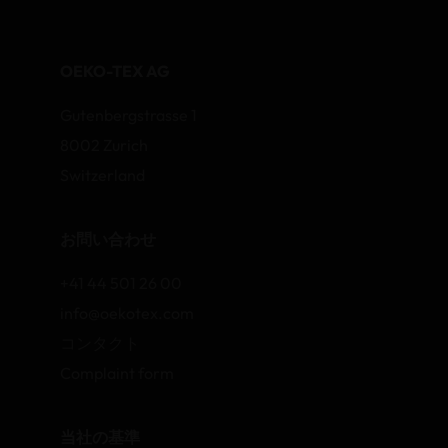
OEKO-TEX AG
Gutenbergstrasse 1
8002 Zurich
Switzerland
お問い合わせ
+41 44 501 26 00
info@oekotex.com
コンタクト
Complaint form
当社の基準