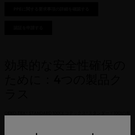
PPEに関する要求事項の詳細を確認する
認証を申請する
効果的な安全性確保の
ために：4つの製品ク
ラス
OEKO-TEX® STANDARD 100(エコテックス®スタンダード100)の有
害化学物質に関する分析試験は、認証対象物の使用目的に基づい
ています。肌が敏感な乳幼児向け製品や肌との接触が大きい製品
ほど、人間生態学に関する要求事項は厳しくなります。