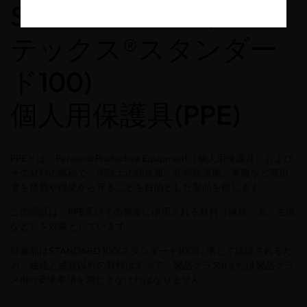
STANDARD 100(エコ
テックス®スタンダー
ド100)
個人用保護具(PPE)
PPEとは、Personal Protective Equipment（個人用保護具）および
その材料の略称で、消防士の防火服、化学防護服、軍服など着用
者を怪我や感染から守ることを目的とした製品を指します。
この認証は、PPE及びその製造に使用される材料（繊維、糸、生地
など）を対象としています。
対象品はSTANDARD 100(スタンダード100)に準じて認証されるた
め、繊維と繊維以外の材料はすべて、製品クラスIIまたは製品クラ
スIIIの要求事項を満たさなければなりません。