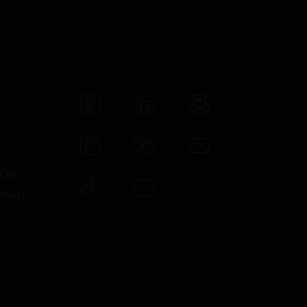
N
TON
DARD