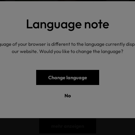
Language note
Tips & Tricks: How Do You
Integrate Sustainability into
uage of your browser is different to the language currently dis
Your Daily Routine?
our website. Would you like to change the language?
18.09.2020
-
Blog
Change language
No
mehr anzeigen