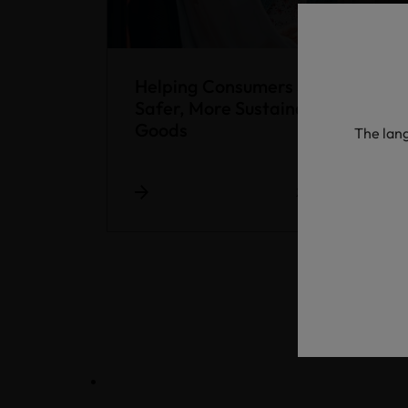
Helping Consumers Shop for
Safer, More Sustainable Home
Goods
The lang
22.10.2020
-
Blog