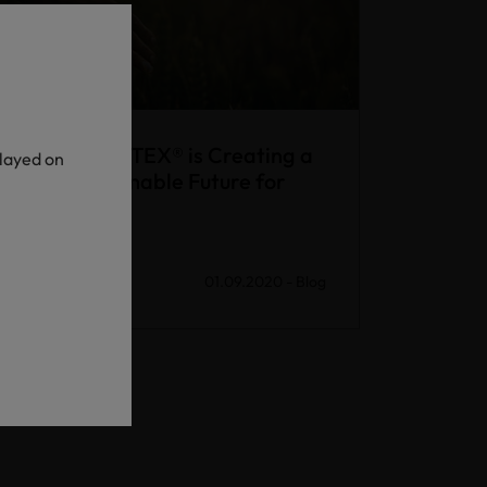
How OEKO-TEX® is Creating a
played on
More Sustainable Future for
Textiles
01.09.2020
-
Blog