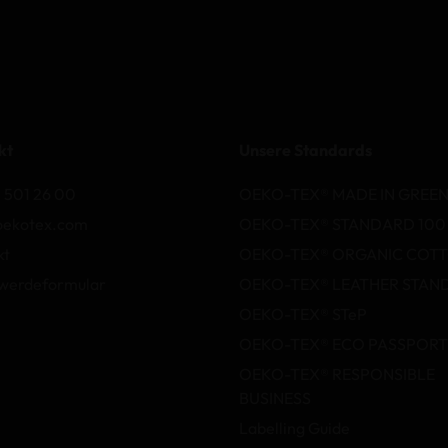
kt
Unsere Standards
 501 26 00
OEKO-TEX® MADE IN GREE
oekotex.com
OEKO-TEX® STANDARD 100
kt
OEKO-TEX® ORGANIC COT
werdeformular
OEKO-TEX® LEATHER STAN
OEKO-TEX® STeP
OEKO-TEX® ECO PASSPORT
OEKO-TEX® RESPONSIBLE
BUSINESS
Labelling Guide