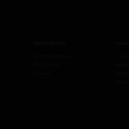
OEKO-TEX AG
Konta
Gutenbergstrasse 1
+41 44
8002 Zurich
info@
Schweiz
Konta
Besch